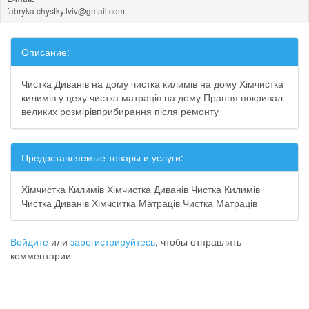
fabryka.chystky.lviv@gmail.com
Описание:
Чистка Диванів на дому чистка килимів на дому Хімчистка
килимів у цеху чистка матраців на дому Прання покривал
великих розмірівприбирання після ремонту
Предоставляемые товары и услуги:
Хімчистка Килимів Хімчистка Диванів Чистка Килимів
Чистка Диванів Хімчситка Матраців Чистка Матраців
Войдите
или
зарегистрируйтесь
, чтобы отправлять
комментарии