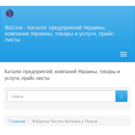
Перейти
к
основному
BizLine - Каталог предприятий Украины,
содержанию
компании Украины, товары и услуги, прайс-
листы
Toggl
naviga
Каталог предприятий, компаний Украины, товары и
услуги, прайс-листы
Форма
поиска
Найти
Главная
Фабрика Чистки Килимів у Львові