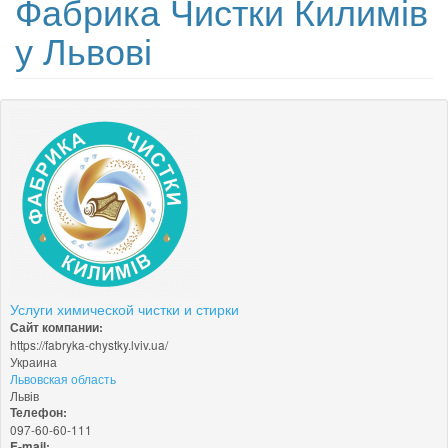
Фабрика Чистки Килимів
у Львові
Услуги химической чистки и стирки
Сайт компании:
https://fabryka-chystky.lviv.ua/
Украина
Львовская область
Львів
Телефон:
097-60-60-111
E-mail: