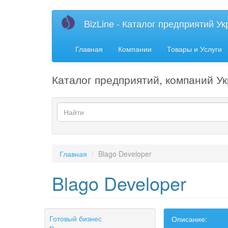
Перейти
BizLine - Каталог предприятий У
к
основному
содержанию
Главная
Компании
Товары и Услуги
Каталог предприятий, компаний Ук
Форма
поиска
Найти
Главная
Blago Developer
Blago Developer
Готовый бизнес
Описание: