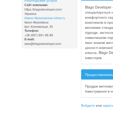
Риэлторские услуги
Сайт компании:
Blago Developer
https://blagodeveloper.com/
спеціалізується 
Украина
комфортного сер
Ивано-Франковская область
комплексів із п
Івано-Франківськ
вул. Коновальця, 35
високими стандар
Телефон:
підходи, застосо
+38 (067) 691-06-89
навколишнім сер
E-mail:
яких знакові жит
sale@blagodeveloper.com
цінності компані
клієнта. Blago D
інвесторів.
Предоставляемы
Продаж житлової
Інвестування в 
Войдите
или
зарег