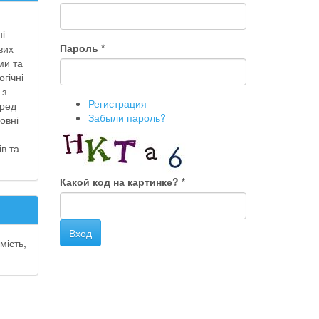
ні
Пароль
*
вих
ми та
гічні
 з
Регистрация
еред
Забыли пароль?
овні
в та
Какой код на картинке?
*
Вход
мість,