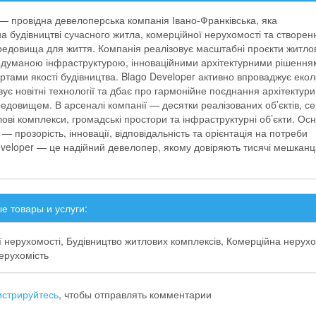
 — провідна девелоперська компанія Івано-Франківська, яка
на будівництві сучасного житла, комерційної нерухомості та створен
едовища для життя. Компанія реалізовує масштабні проєкти житло
родуманою інфраструктурою, інноваційними архітектурними рішення
тами якості будівництва. Blago Developer активно впроваджує еколо
вує новітні технології та дбає про гармонійне поєднання архітектури
едовищем. В арсеналі компанії — десятки реалізованих об’єктів, с
лові комплекси, громадські простори та інфраструктурні об’єкти. Осн
ї — прозорість, інновації, відповідальність та орієнтація на потреби
eveloper — це надійний девелопер, якому довіряють тисячі мешканці
е товары и услуги:
 нерухомості, Будівництво житлових комплексів, Комерційна нерухо
нерухомість
истрируйтесь
, чтобы отправлять комментарии