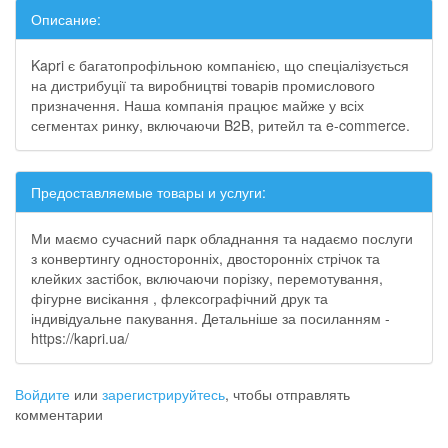
Описание:
Kapri є багатопрофільною компанією, що спеціалізується
на дистрибуції та виробництві товарів промислового
призначення. Наша компанія працює майже у всіх
сегментах ринку, включаючи B2B, ритейл та e-commerce.
Предоставляемые товары и услуги:
Ми маємо сучасний парк обладнання та надаємо послуги
з конвертингу односторонніх, двосторонніх стрічок та
клейких застібок, включаючи порізку, перемотування,
фігурне висікання , флексографічний друк та
індивідуальне пакування. Детальніше за посиланням -
https://kapri.ua/
Войдите
или
зарегистрируйтесь
, чтобы отправлять
комментарии