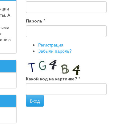
нции
ты. А
Пароль
*
нными
а
данию
Регистрация
Забыли пароль?
Какой код на картинке?
*
Вход