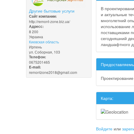
В проектировани
Другие бытовые услуги
и актуальные те
Сайт компании:
многолетний оп
http://remont-zone.biz.ua/
использование л
Адресс:
8 200
поставщиками по
Украина
сегодняшний ден
Киевская область
ландшафтного д
Ирпень
ул. Соборная, 103
Телефон:
0675201465
Предоставляемы
E-mail:
remontzone2018@gmail.com
Проектирование 
Карта:
Войдите
или
зарег