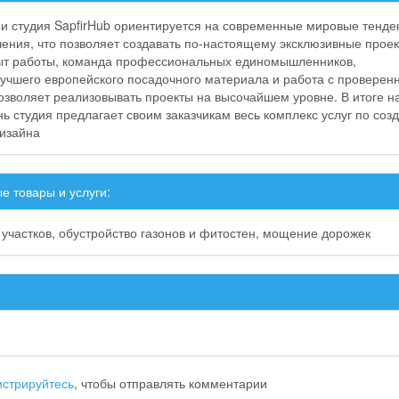
и студия SapfirHub ориентируется на современные мировые тенде
чения, что позволяет создавать по-настоящему эксклюзивные проек
ыт работы, команда профессиональных единомышленников,
учшего европейского посадочного материала и работа с провере
зволяет реализовывать проекты на высочайшем уровне. В итоге н
ь студия предлагает своим заказчикам весь комплекс услуг по соз
изайна
е товары и услуги:
участков, обустройство газонов и фитостен, мощение дорожек
истрируйтесь
, чтобы отправлять комментарии