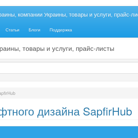
краины, компании Украины, товары и услуги, прайс-л
Статьи
Блоги
Поддержка
раины, товары и услуги, прайс-листы
pfirHub
тного дизайна SapfirHub