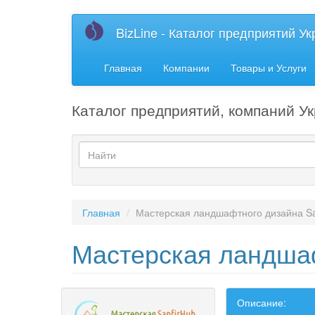
Перейти
BizLine - Каталог предприятий У
к
основному
содержанию
Главная
Компании
Товары и Услуги
Каталог предприятий, компаний Ук
Форма
поиска
Найти
Главная
Мастерская ландшафтного дизайна Sa
Мастерская ландшаф
Описание: