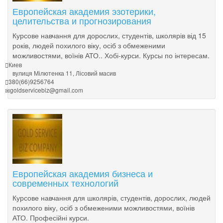
Европейская академия эзотерики,
целительства и прогнозирования
Курсове навчання для дорослих, студентів, школярів від 15
років, людей похилого віку, осіб з обмеженими
можливостями, воїнів АТО.. Хобі-курси. Курсы по інтересам.
Киев
вулиця Мілютенка 11, Лісовий масив
380(66)9256764
goldservicebiz@gmail.com
Европейская академия бизнеса и
современных технологий
Курсове навчання для школярів, студентів, дорослих, людей
похилого віку, осіб з обмеженими можливостями, воїнів
АТО. Професійні курси.