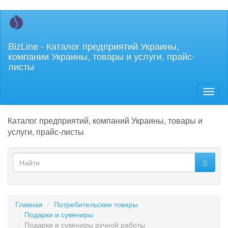
Перейти
к
основному
BizLine - Каталог предприятий Украины,
содержанию
компании Украины, товары и услуги, прайс-
листы
Toggl
naviga
Каталог предприятий, компаний Украины, товары и
услуги, прайс-листы
Форма
поиска
Найти
Главная
Потребительские товары
Подарки и сувениры
Подарки и сувениры ручной работы