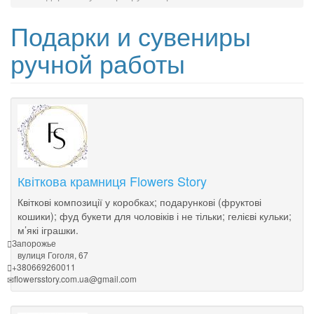
Подарки и сувениры
ручной работы
Квіткова крамниця Flowers Story
Квіткові композиції у коробках; подарункові (фруктові
кошики); фуд букети для чоловіків і не тільки; гелієві кульки;
м’які іграшки.
Запорожье
вулиця Гоголя, 67
+380669260011
flowersstory.com.ua@gmail.com