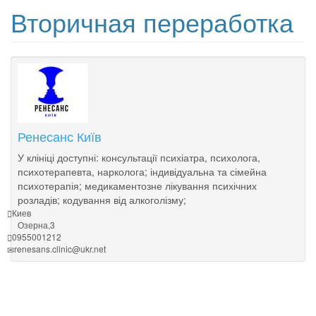
Вторичная переработка
Ренесанс Київ
У клініці доступні: консультації психіатра, психолога,
психотерапевта, нарколога; індивідуальна та сімейна
психотерапія; медикаментозне лікування психічних
розладів; кодування від алкоголізму;
Киев
Озерна,3
0955001212
renesans.clinic@ukr.net