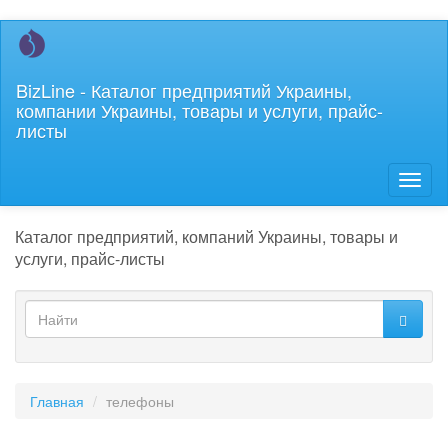
Перейти
к
основному
BizLine - Каталог предприятий Украины,
содержанию
компании Украины, товары и услуги, прайс-
листы
Toggl
naviga
Каталог предприятий, компаний Украины, товары и
услуги, прайс-листы
Форма
поиска
Найти
Главная
телефоны