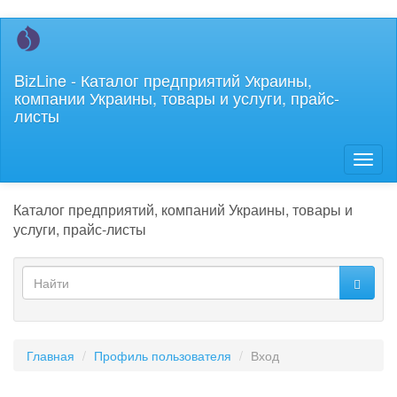
Перейти
к
основному
BizLine - Каталог предприятий Украины,
содержанию
компании Украины, товары и услуги, прайс-
листы
Toggl
naviga
Каталог предприятий, компаний Украины, товары и
услуги, прайс-листы
Форма
поиска
Найти
Главная
Профиль пользователя
Вход